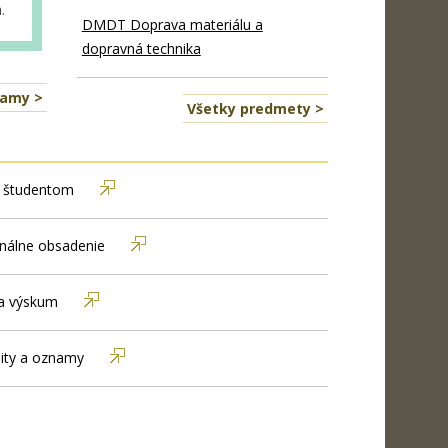
.
DMDT Doprava materiálu a
dopravná technika
namy >
Všetky predmety >
s študentom
nálne obsadenie
a výskum
lity a oznamy