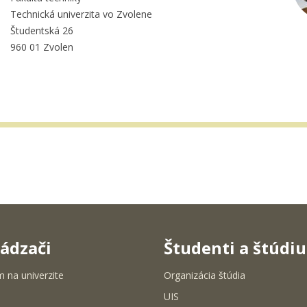
Technická univerzita vo Zvolene
Študentská 26
960 01 Zvolen
ádzači
Študenti a štúdi
m na univerzite
Organizácia štúdia
UIS