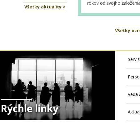
rokov od svojho založenia
Všetky aktuality >
Všetky oz
Servi
Perso
Veda 
Rýchle linky
Aktua