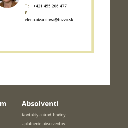
T:
+421 455 206 477
E:
elena.pivarciova@tuzvo.sk
um
Absolventi
Kontakty a úrad. hodiny
Uplatnenie absolventov