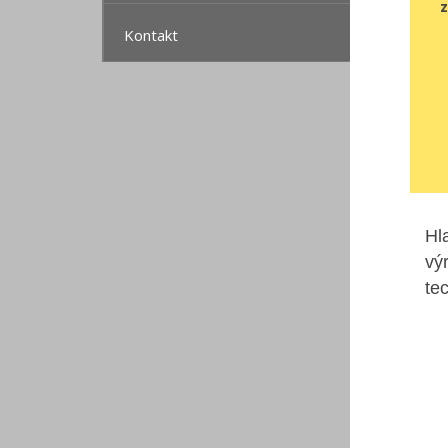
Kontakt
Hl
vý
te