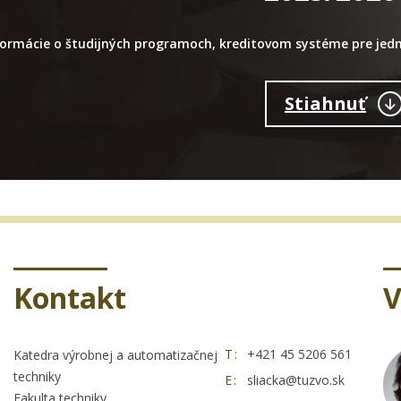
formácie o študijných programoch, kreditovom systéme pre jedn
Stiahnuť
Kontakt
V
T:
+421 45 5206 561
Katedra výrobnej a automatizačnej
techniky
E:
sliacka@tuzvo.sk
Fakulta techniky