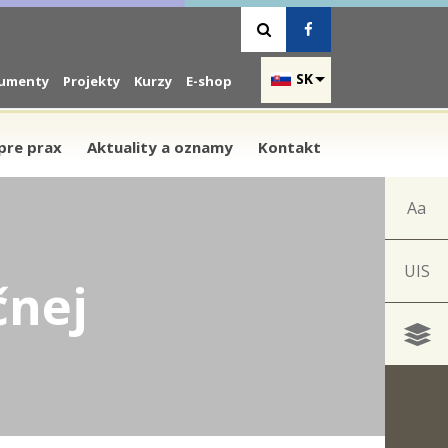
Vyhľadávanie
Facebook
SK
umenty
Projekty
Kurzy
E-shop
pre prax
Aktuality a oznamy
Kontakt
Aa
UIS
čnej