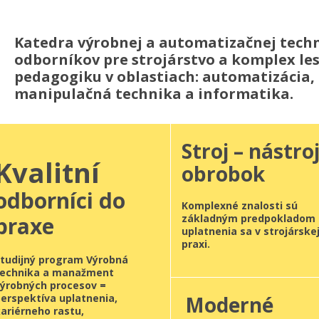
Katedra výrobnej a automatizačnej techn
odborníkov pre strojárstvo a komplex le
pedagogiku v oblastiach: automatizácia,
manipulačná technika a informatika.
Stroj – nástroj
Kvalitní
obrobok
odborníci do
Komplexné znalosti sú
praxe
základným predpokladom
uplatnenia sa v strojárske
praxi.
Študijný program Výrobná
technika a manažment
výrobných procesov =
erspektíva uplatnenia,
Moderné
ariérneho rastu,