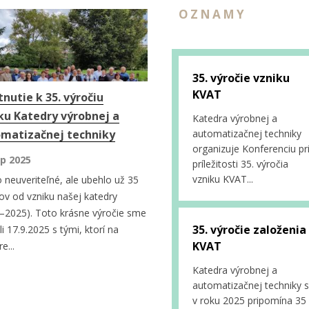
OZNAMY
35. výročie vzniku
KVAT
tnutie k 35. výročiu
ku Katedry výrobnej a
Katedra výrobnej a
matizačnej techniky
automatizačnej techniky
organizuje Konferenciu pr
p 2025
príležitosti 35. výročia
vzniku KVAT...
o neuveriteľné, ale ubehlo už 35
ov od vzniku našej katedry
–2025). Toto krásne výročie sme
35. výročie založenia
li 17.9.2025 s tými, ktorí na
KVAT
e...
Katedra výrobnej a
automatizačnej techniky s
v roku 2025 pripomína 35