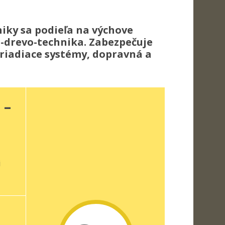
iky sa podieľa na výchove
s-drevo-technika. Zabezpečuje
 riadiace systémy, dopravná a
 –
j