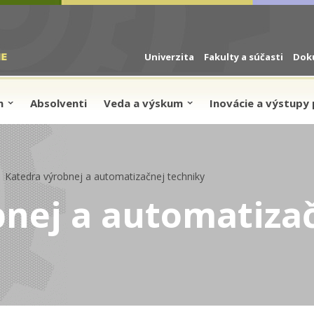
Univerzita
Fakulty a súčasti
Dok
um
Absolventi
Veda a výskum
Inovácie a výstupy 
Katedra výrobnej a automatizačnej techniky
bnej a automatiza