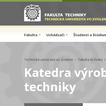
Skip to cookies
Skip to navigation
Skočiť na hlavný obsah
Fakulta
Uchádzači
Študenti a štúdi
Technická univerzita vo Zvolene
Fakulta techniky
Katedra výro
techniky