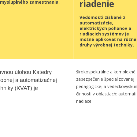
riadenie
zmysluplného zamestnania.
Vedomosti získané z
automatizácie,
elektrických pohonov a
riadiacich systémov je
možné aplikovať na rôzne
druhy výrobnej techniky.
širokospektrálne a komplexné
avnou úlohou Katedry
zabezpečenie špecializovanej
robnej a automatizačnej
pedagogickej a vedeckovýsku
chniky (KVAT) je
činnosti v oblastiach: automati
riadiace